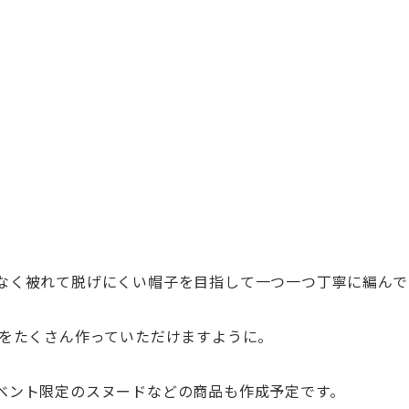
なく被れて脱げにくい帽子を目指して
一つ一つ丁寧に編んで
をたくさん
作っていただけますように。
ベント限定のスヌードなどの商品も作
成予定です。