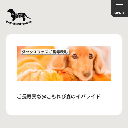
ご長寿表彰@こもれび森のイバライド