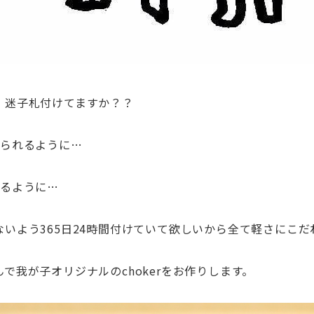
、迷子札付けてますか？？
げられるように…
来るように…
いよう365日24時間付けていて欲しいか
ら全て軽さにこだ
で我が子オリジナルのchokerをお作り
します。