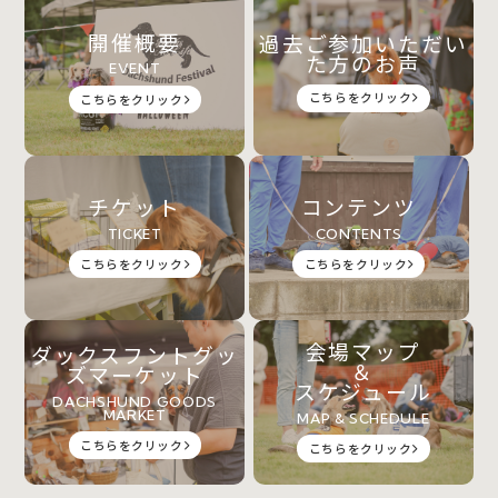
開催概要
過去ご参加いただい
た方のお声
EVENT
こちらをクリック
こちらをクリック
チケット
コンテンツ
TICKET
CONTENTS
こちらをクリック
こちらをクリック
会場マップ
ダックスフントグッ
＆
ズマーケット
スケジュール
DACHSHUND GOODS
MARKET
MAP & SCHEDULE
こちらをクリック
こちらをクリック