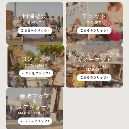
開催概要
チケット
EVENT
TICKET
こちらをクリック
こちらをクリック
ダックスフントグッ
コンテンツ
ズマーケット
CONTENTS
DACHSHUND GOODS
MARKET
こちらをクリック
こちらをクリック
会場マップ
＆
スケジュール
MAP & SCHEDULE
こちらをクリック